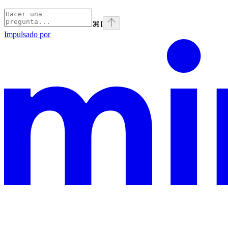
⌘
I
Impulsado por