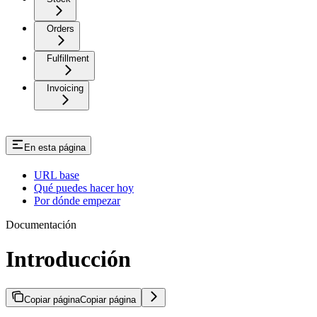
Orders
Fulfillment
Invoicing
En esta página
URL base
Qué puedes hacer hoy
Por dónde empezar
Documentación
Introducción
Copiar página
Copiar página