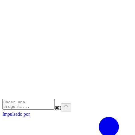
⌘
I
Impulsado por