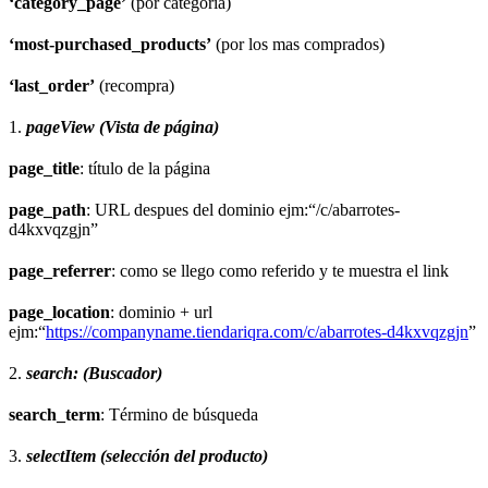
‘category_page’
(por categoría)
‘most-purchased_products’
(por los mas comprados)
‘last_order’
(recompra)
1.
pageView (Vista de página)
page_title
: título de la página
page_path
: URL despues del dominio ejm:“/c/abarrotes-
d4kxvqzgjn”
page_referrer
: como se llego como referido y te muestra el link
page_location
: dominio + url
ejm:“
https://companyname.tiendariqra.com/c/abarrotes-d4kxvqzgjn
”
2.
search: (Buscador)
search_term
: Término de búsqueda
3.
selectItem (selección del producto)