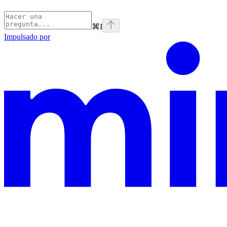
⌘
I
Impulsado por