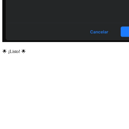
🌟 ¡Listo! 🌟